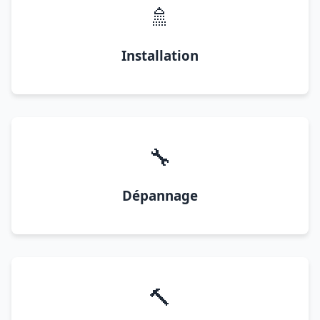
🚿
Installation
🔧
Dépannage
🔨