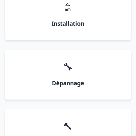
🚿
Installation
🔧
Dépannage
🔨