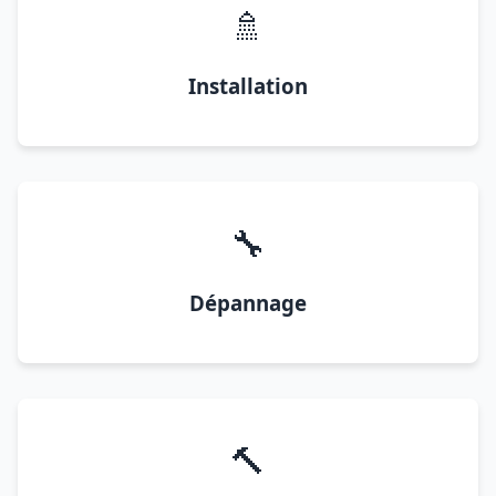
🚿
Installation
🔧
Dépannage
🔨