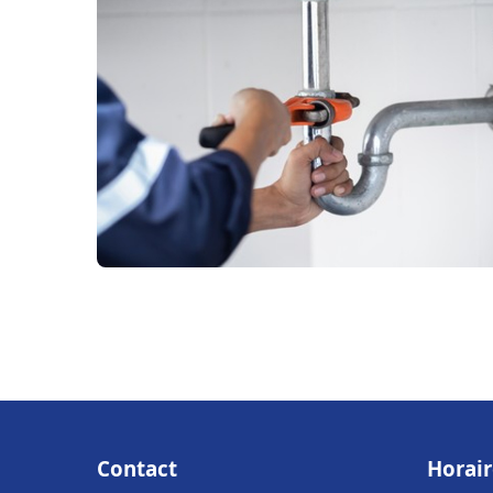
Contact
Horair