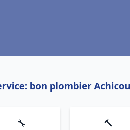
ervice: bon plombier Achicou
🔧
🔨