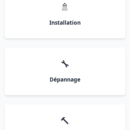
🚿
Installation
🔧
Dépannage
🔨