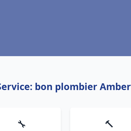
Service: bon plombier Amber
🔧
🔨