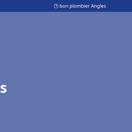
🕒 bon plombier Angles
s