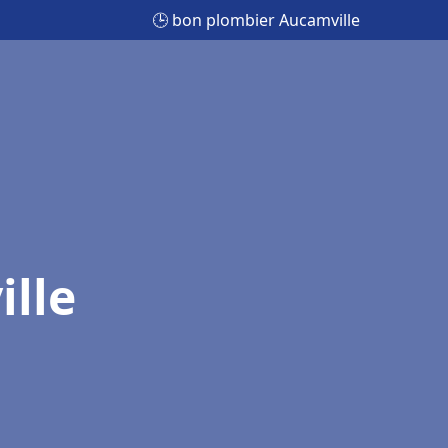
🕒 bon plombier Aucamville
lle