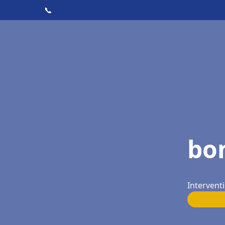
📞
bo
Interventi