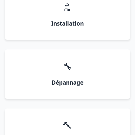
🚿
Installation
🔧
Dépannage
🔨