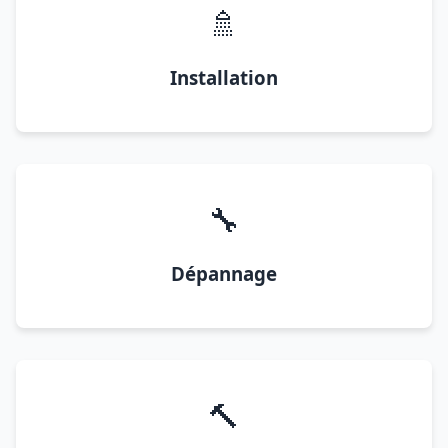
🚿
Installation
🔧
Dépannage
🔨