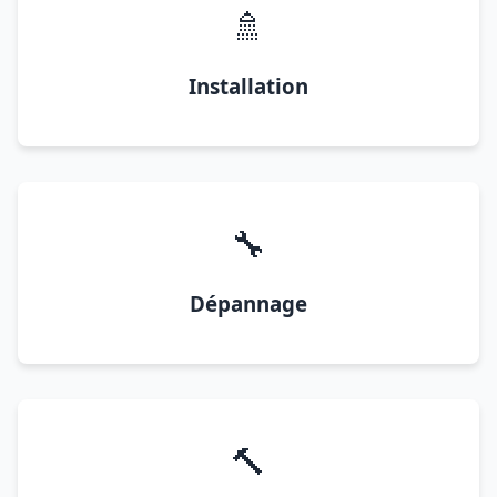
🚿
Installation
🔧
Dépannage
🔨