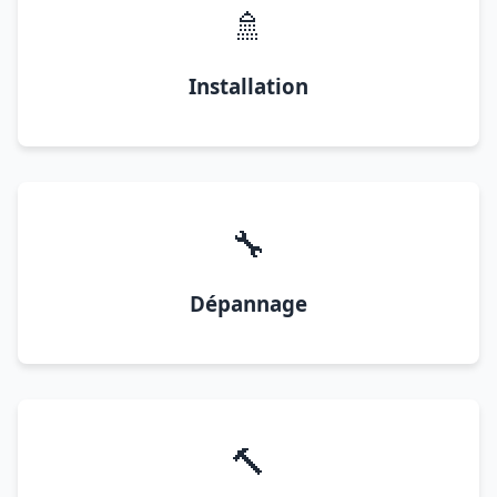
🚿
Installation
🔧
Dépannage
🔨