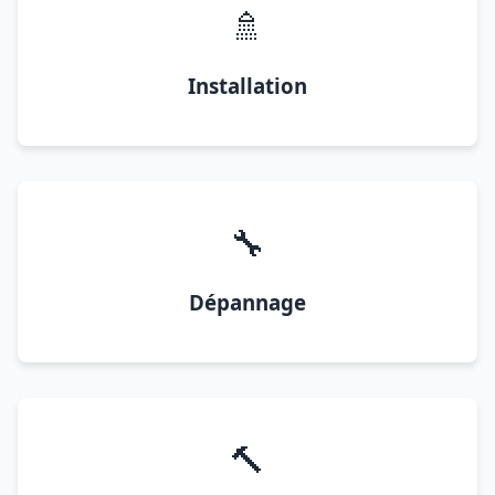
🚿
Installation
🔧
Dépannage
🔨