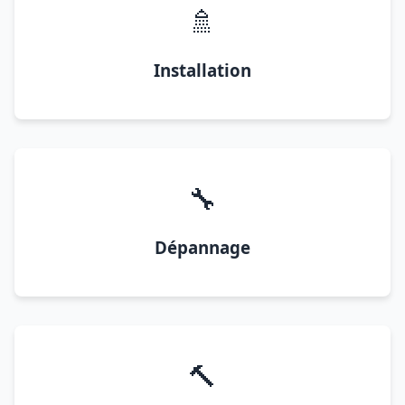
🚿
Installation
🔧
Dépannage
🔨