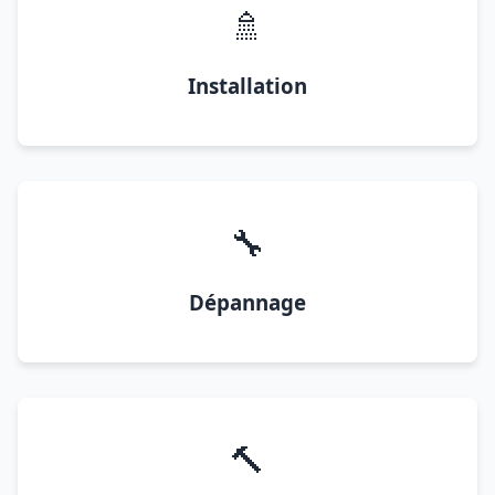
🚿
Installation
🔧
Dépannage
🔨