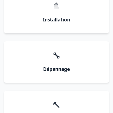
🚿
Installation
🔧
Dépannage
🔨