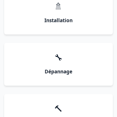
🚿
Installation
🔧
Dépannage
🔨