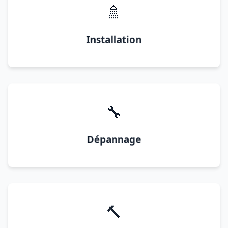
🚿
Installation
🔧
Dépannage
🔨