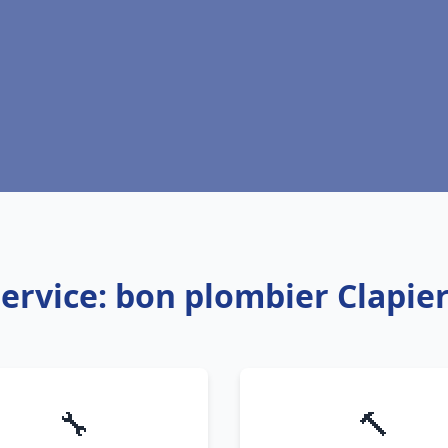
ervice: bon plombier Clapie
🔧
🔨