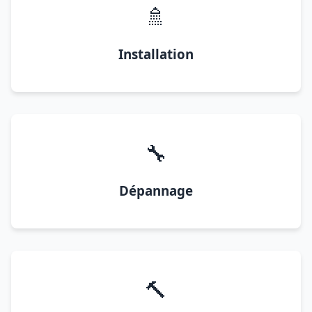
🚿
Installation
🔧
Dépannage
🔨