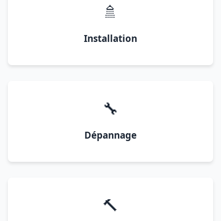
🚿
Installation
🔧
Dépannage
🔨