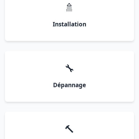
🚿
Installation
🔧
Dépannage
🔨