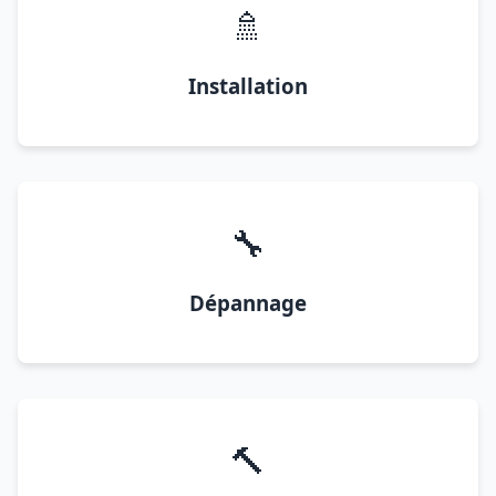
🚿
Installation
🔧
Dépannage
🔨