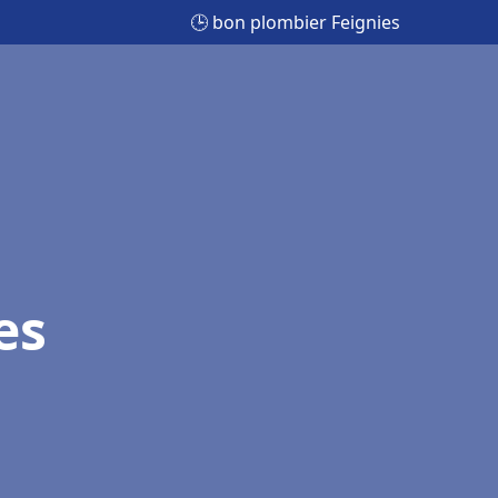
🕒 bon plombier Feignies
es