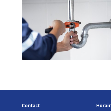
Contact
Horair