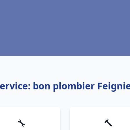
ervice: bon plombier Feigni
🔧
🔨