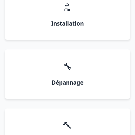
🚿
Installation
🔧
Dépannage
🔨