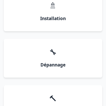
🚿
Installation
🔧
Dépannage
🔨