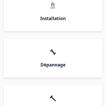
🚿
Installation
🔧
Dépannage
🔨