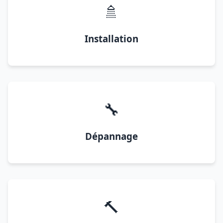
🚿
Installation
🔧
Dépannage
🔨