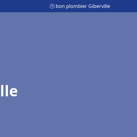
🕒 bon plombier Giberville
lle