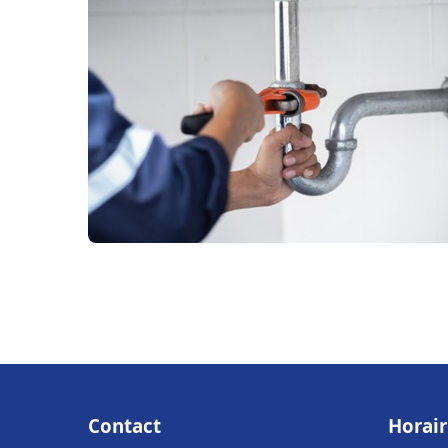
Contact
Horair