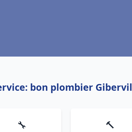
ervice: bon plombier Gibervil
🔧
🔨