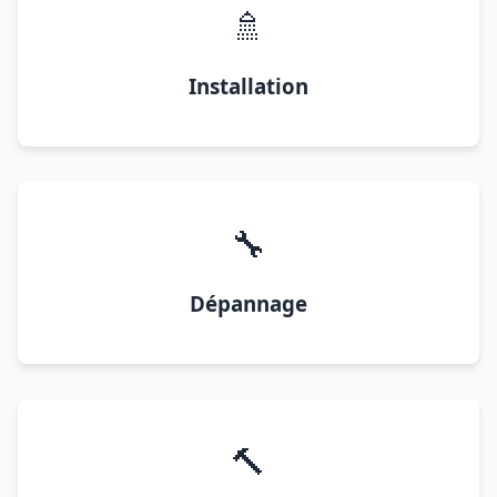
🚿
Installation
🔧
Dépannage
🔨