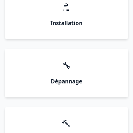
🚿
Installation
🔧
Dépannage
🔨