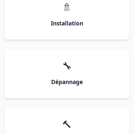
🚿
Installation
🔧
Dépannage
🔨