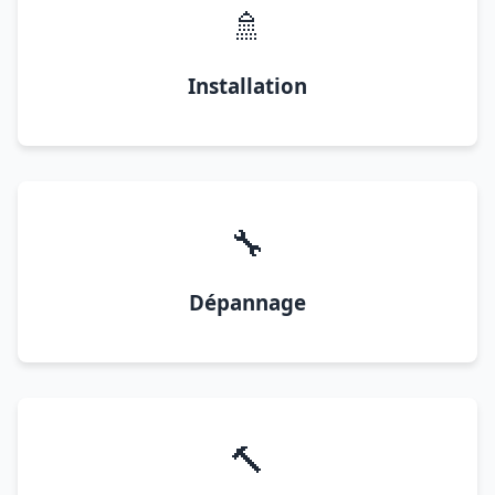
🚿
Installation
🔧
Dépannage
🔨