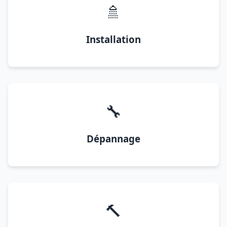
🚿
Installation
🔧
Dépannage
🔨