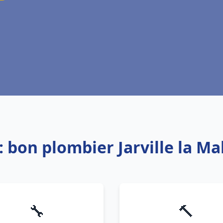
: bon plombier Jarville la M
🔧
🔨