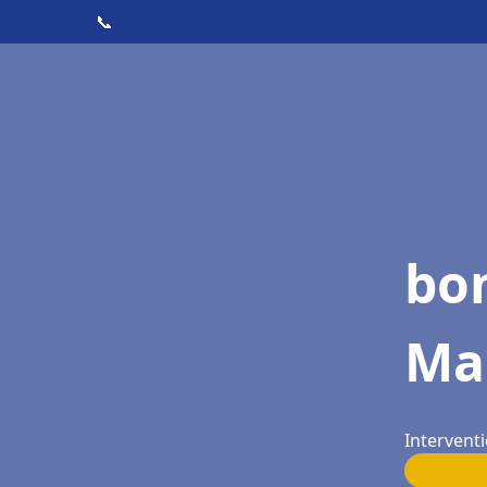
📞
bon
Ma
Interventi