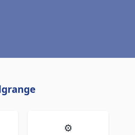
algrange
⚙️