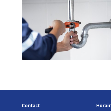
Contact
Horair