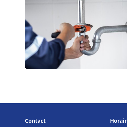
Contact
Horair