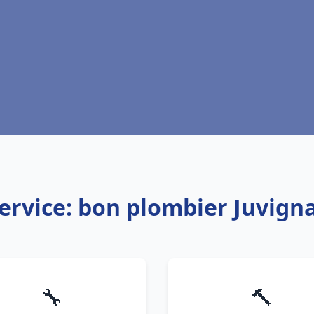
ervice: bon plombier Juvign
🔧
🔨