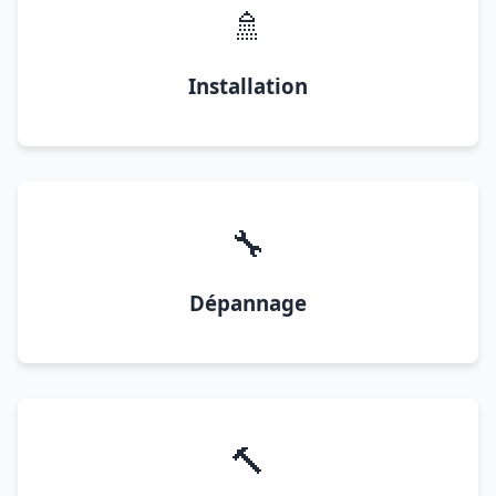
🚿
Installation
🔧
Dépannage
🔨