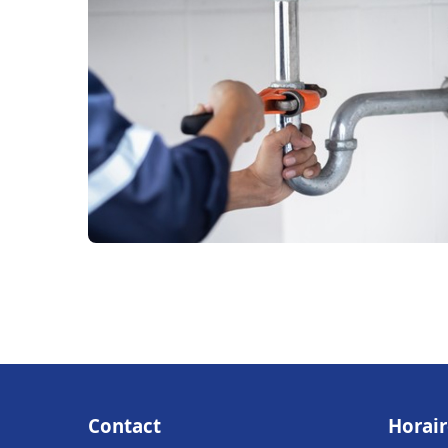
Contact
Horair