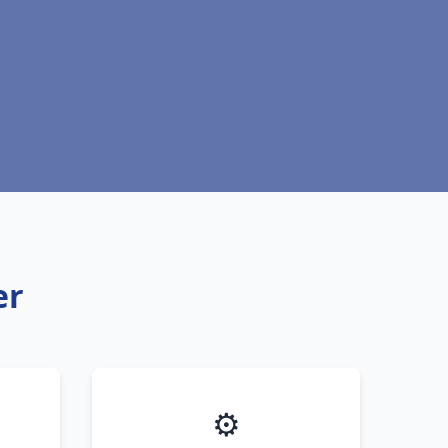
er
⚙️