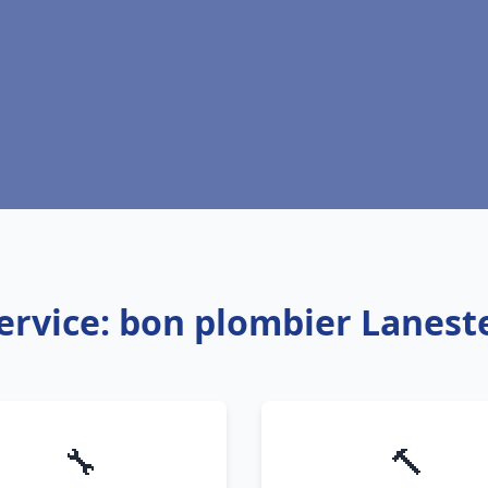
ervice: bon plombier Lanest
🔧
🔨