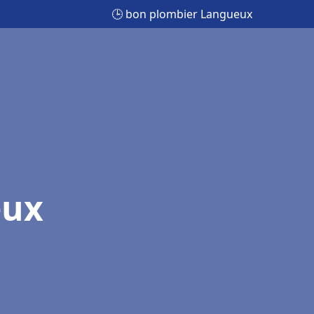
🕒 bon plombier Langueux
eux