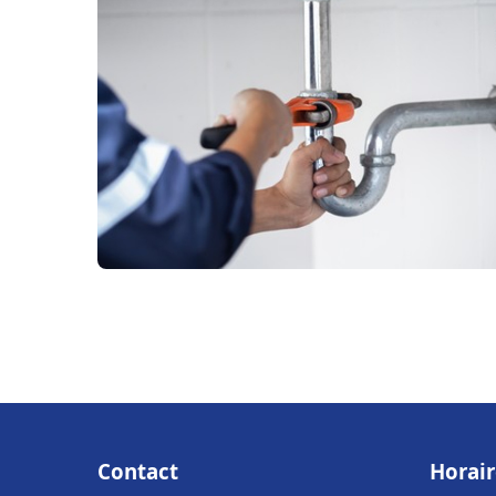
Contact
Horair