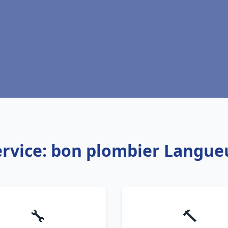
ervice: bon plombier Langue
🔧
🔨