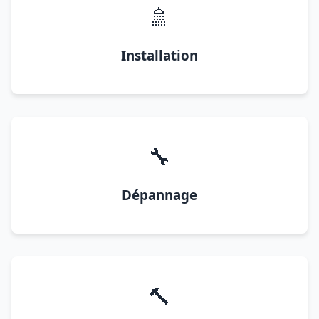
🚿
Installation
🔧
Dépannage
🔨