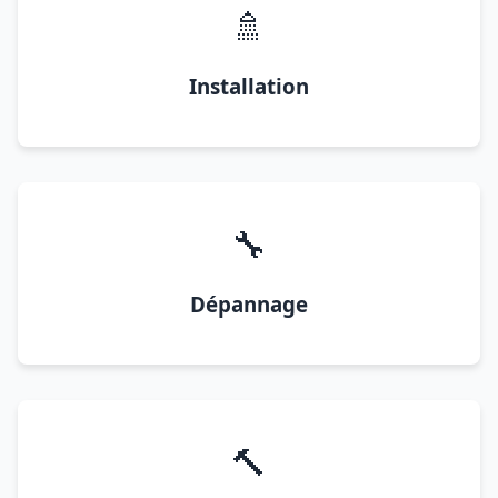
🚿
Installation
🔧
Dépannage
🔨