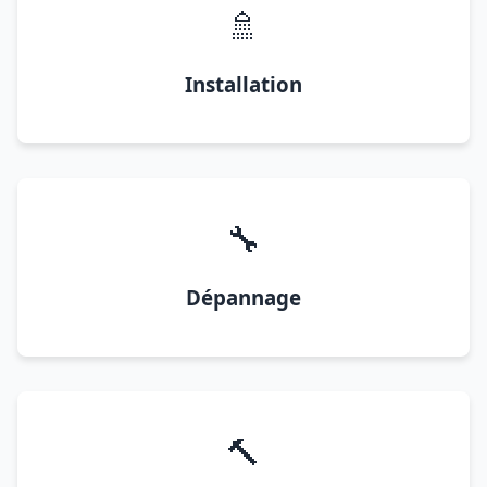
🚿
Installation
🔧
Dépannage
🔨