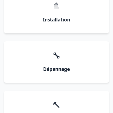
🚿
Installation
🔧
Dépannage
🔨