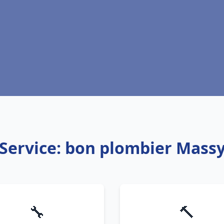
Service: bon plombier Mass
🔧
🔨