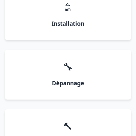
🚿
Installation
🔧
Dépannage
🔨