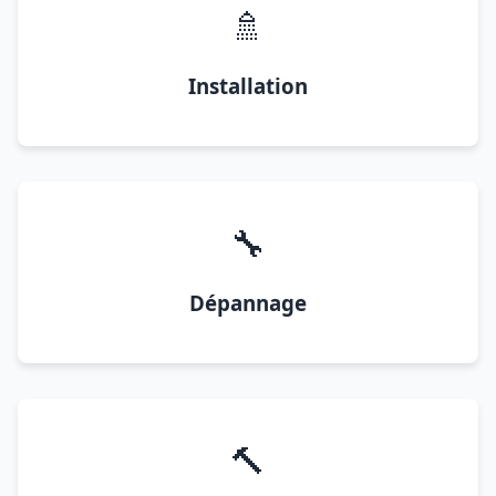
🚿
Installation
🔧
Dépannage
🔨