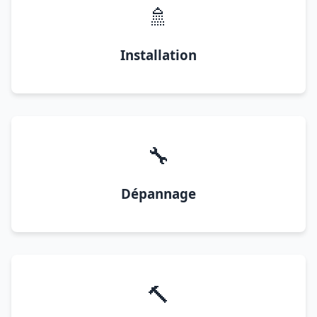
🚿
Installation
🔧
Dépannage
🔨