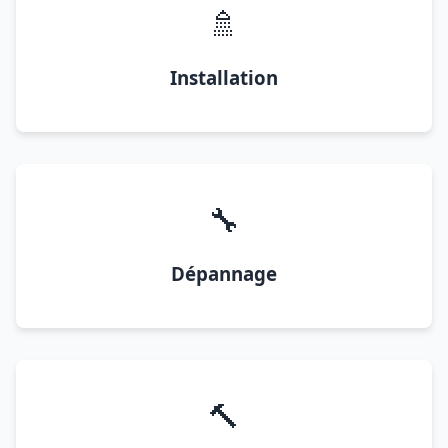
🚿
Installation
🔧
Dépannage
🔨