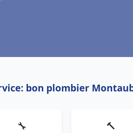
rvice: bon plombier Montau
🔧
🔨