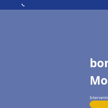
📞
bo
Mo
Intervent