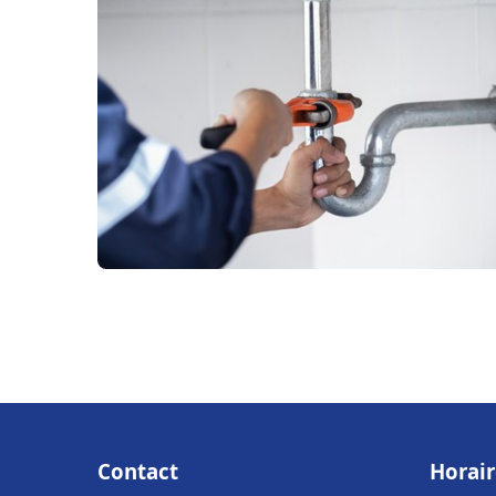
Contact
Horair