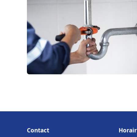
Contact
Horair