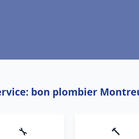
ervice: bon plombier Montreu
🔧
🔨